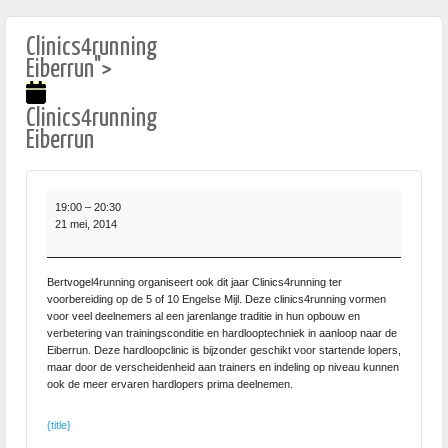
Clinics4running
Eiberrun">
Clinics4running
Eiberrun
Clinics4running
19:00
–
20:30
Eiberrun
21 mei, 2014
Bertvogel4running organiseert ook dit jaar Clinics4running ter
voorbereiding op de 5 of 10 Engelse Mijl. Deze clinics4running vormen
voor veel deelnemers al een jarenlange traditie in hun opbouw en
verbetering van trainingsconditie en hardlooptechniek in aanloop naar de
Eiberrun. Deze hardloopclinic is bijzonder geschikt voor startende lopers,
maar door de verscheidenheid aan trainers en indeling op niveau kunnen
ook de meer ervaren hardlopers prima deelnemen.
{title}