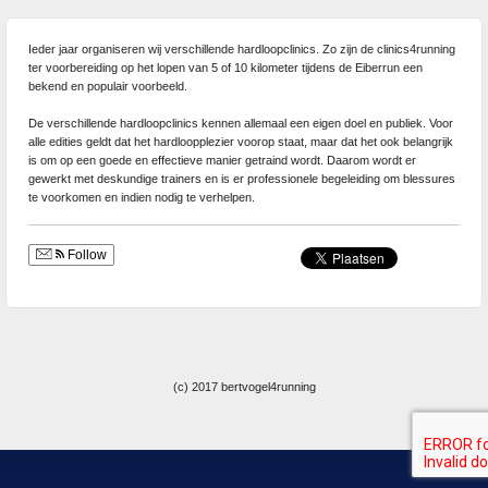
Ieder jaar organiseren wij verschillende hardloopclinics. Zo zijn de clinics4running
ter voorbereiding op het lopen van 5 of 10 kilometer tijdens de Eiberrun een
bekend en populair voorbeeld.
De verschillende hardloopclinics kennen allemaal een eigen doel en publiek. Voor
alle edities geldt dat het hardloopplezier voorop staat, maar dat het ook belangrijk
is om op een goede en effectieve manier getraind wordt. Daarom wordt er
gewerkt met deskundige trainers en is er professionele begeleiding om blessures
te voorkomen en indien nodig te verhelpen.
Follow
(c) 2017 bertvogel4running